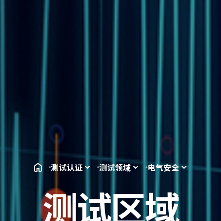
01
02
触电危险测试
火灾危险测试
测试认证
测试领域
电气安全
漏电流、放电电压测试等。
灼热丝、针焰试
测试区域