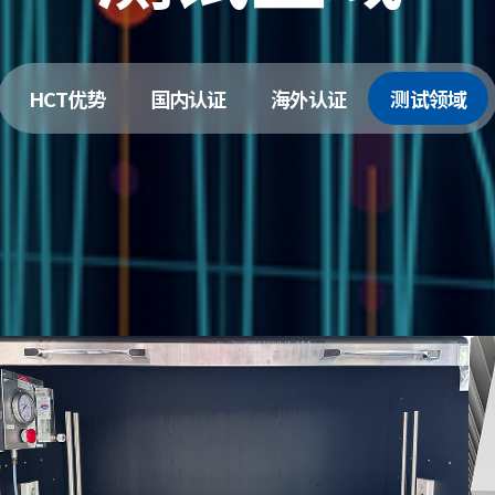
04
05
机械危险测试
辐射危害测试
HCT优势
国内认证
海外认证
测试领域
外力、冲击、跌落、压力测
激光测试、LED
试等。
线辐射测试等。