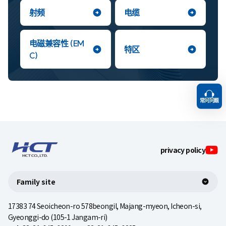
射频
电缆
电磁兼容性 (EM
特区
C)
常问问题
TOP
privacy policy
Family site
17383 74 Seoicheon-ro 578beongil, Majang-myeon, Icheon-si,
Gyeonggi-do (105-1 Jangam-ri)