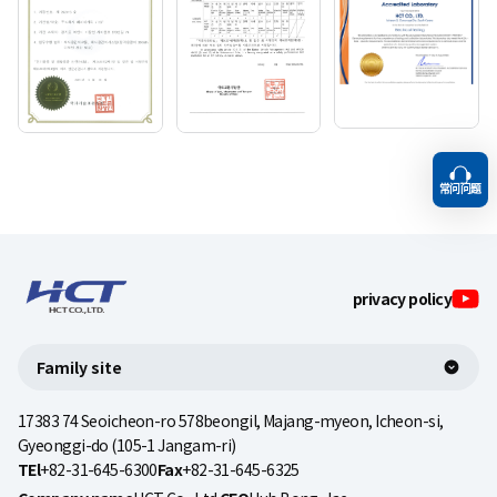
常问问题
TOP
privacy policy
Family site
17383 74 Seoicheon-ro 578beongil, Majang-myeon, Icheon-si,
Gyeonggi-do (105-1 Jangam-ri)
TEl
+82-31-645-6300
Fax
+82-31-645-6325